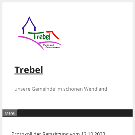
Zum
Inhalt
springen
Trebel
unsere Gemeinde im schönen Wendland
Menü
Protokoll der Ratssitzung vom 12.10.2023