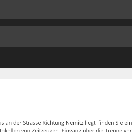
s an der Strasse Richtung Nemitz liegt, finden Sie ei
okollen von Zeitzeugen. Eingang über die Treppe vor