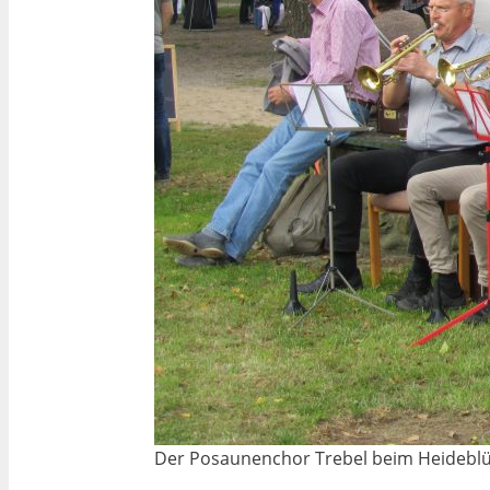
Der Posaunenchor Trebel beim Heideblü